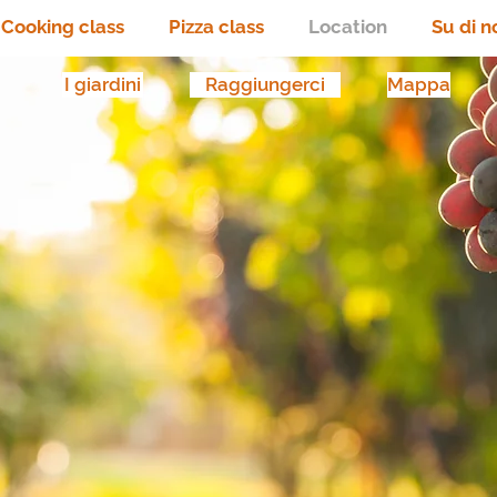
Cooking class
Pizza class
Location
Su di n
I giardini
Raggiungerci
Mappa