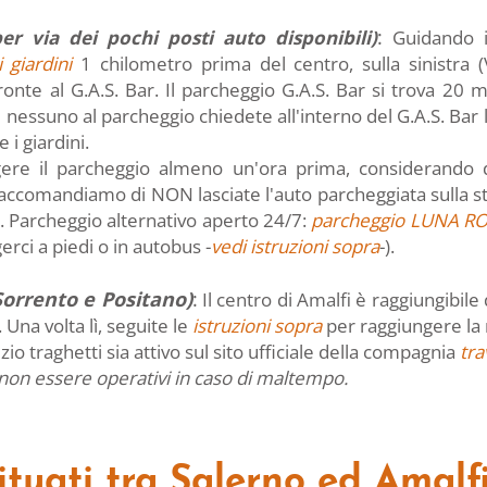
:
per via dei pochi posti auto disponibili)
Guidando i
i giardini
1 chilometro prima del centro, sulla sinistra
onte al G.A.S. Bar. Il
parcheggio G.A.S. Bar
si trova 20 me
 nessuno al parcheggio chiedete all'interno del G.A.S. Bar lì
 i giardini.
gere il parcheggio almeno un'ora prima, considerando dis
accomandiamo di NON lasciate l'auto parcheggiata sulla s
 Parcheggio alternativo aperto 24/7:
parcheggio LUNA R
erci a piedi o in autobus -
vedi istruzioni sopra
-).​
Sorrento e Positano)
:
Il centro di Amalfi è raggiungibil
Una volta lì, seguite le
istruzioni sopra
per raggiungere la 
izio traghetti sia attivo sul sito ufficiale della compagnia
tra
 non essere operativi in caso di maltempo.
ituati tra Salerno ed Amalf