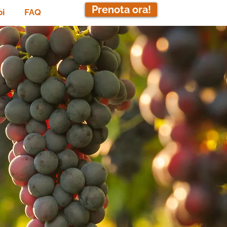
Prenota ora!
oi
FAQ