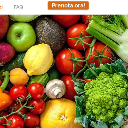
Prenota ora!
oi
FAQ