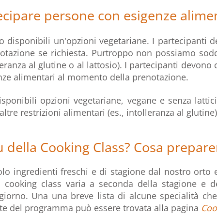
cipare persone con esigenze alimen
 disponibili un'opzioni vegetariane. I partecipanti
tazione se richiesta. Purtroppo non possiamo soddi
lleranza al glutine o al lattosio). I partecipanti devon
ranze alimentari al momento della prenotazione.
sponibili opzioni vegetariane, vegane e senza lattic
ltre restrizioni alimentari (es., intolleranza al glutine)
u della Cooking Class? Cosa prepar
olo ingredienti freschi e di stagione dal nostro orto 
a cooking class varia a seconda della stagione e de
giorno. Una una breve lista di alcune specialità ch
te del programma può essere trovata alla pagina
Coo