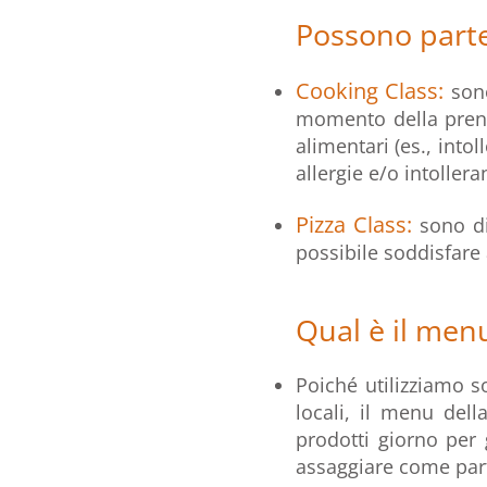
Possono parte
Cooking Class:
sono
momento della preno
alimentari (es., into
allergie e/o intolle
Pizza Class:
sono di
possibile soddisfare a
Qual è il men
Poiché utilizziamo s
locali, il menu dell
prodotti giorno per 
assaggiare come par