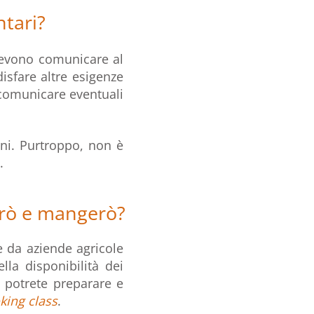
tari?
 devono comunicare al
sfare altre esigenze
o comunicare eventuali
ini. Purtroppo, non è
.
erò e mangerò?
e da aziende agricole
lla disponibilità dei
e potrete preparare e
king class
.