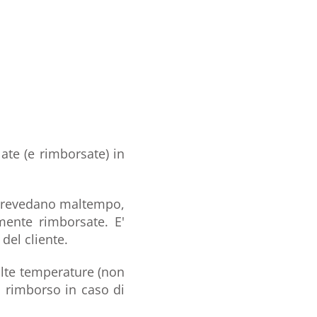
late (e rimborsate) in
e prevedano maltempo,
mente rimborsate. E'
del cliente.
alte temperature (non
l rimborso in caso di