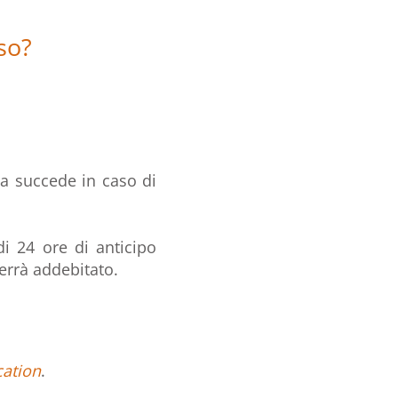
so?
a succede in caso di
i 24 ore di anticipo
verrà addebitato.
cation
.